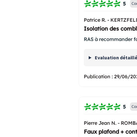
5
Co
Patrice R. -
KERTZFELD
Isolation des combl
RAS à recommander f
Evaluation détaill
Publication :
29/06/20
5
Co
Pierre Jean N. -
ROMBA
Faux plafond + cont