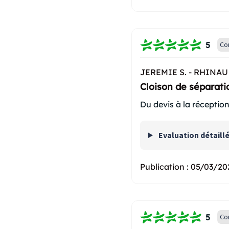
5
Co
JEREMIE S. -
RHINAU 
Cloison de séparati
Du devis à la réceptio
Evaluation détaill
Publication :
05/03/20
5
Co