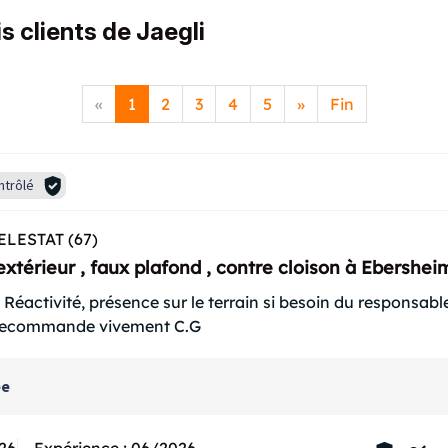
s clients de Jaegli
«
1
2
3
4
5
»
Fin
ntrôlé
ELESTAT (67)
extérieur , faux plafond , contre cloison à Ebershei
. Réactivité, présence sur le terrain si besoin du responsable
e recommande vivement C.G
ée