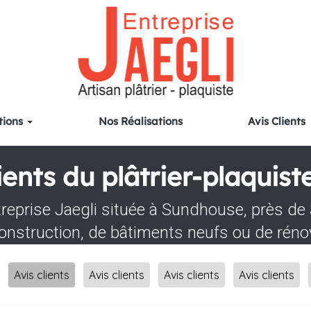
tions
Nos Réalisations
Avis Clients
ients du plâtrier-plaquist
treprise Jaegli située à Sundhouse, près de 
 construction, de bâtiments neufs ou de réno
Avis clients
Avis clients
Avis clients
Avis clients