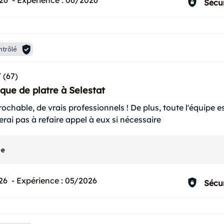
26
-
Expérience :
06/2026
Sécur
ntrôlé
 (67)
que de platre à Selestat
prochable, de vrais professionnels ! De plus, toute l'équipe
terai pas à refaire appel à eux si nécessaire
ée
26
-
Expérience :
05/2026
Sécur