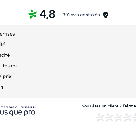
4,8
301 avis contrôlés
ertises
ité
acité
l fourni
/ prix
on
Vous êtes un client ?
Dépose