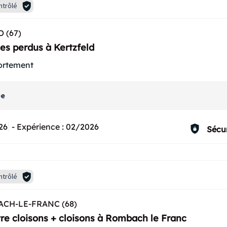
ntrôlé
 (67)
es perdus à Kertzfeld
ortement
ée
26
-
Expérience :
02/2026
Sécur
ntrôlé
CH-LE-FRANC (68)
re cloisons + cloisons à Rombach le Franc