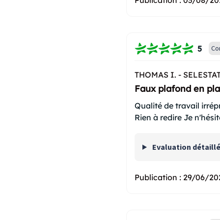
Publication :
03/08/20
5
Co
THOMAS I. -
SELESTAT
Faux plafond en pla
Qualité de travail irré
Rien à redire Je n'hési
Evaluation détaill
Publication :
29/06/20